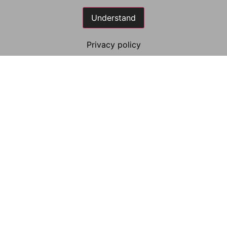
630g/m²
Understand
Schnittbreitenbereich 50mm –
Privacy policy
2.400mm
Zwei unabhängige, hochflexible
Produktionslinien
Eigenes Gas- und Ölkraftwerk zur
nachhaltigen Energieerzeugung
Hochgradig automatisierte Produktion
mit werksweitem Prozessleitsystem
Feuchte- Quer-/Längsprofil-Messung
mit Infrarottrocknungssystem
Dicke- Quer-/Längsprofil-Messung mit
automatisierter Verdünnungswasser –
Steuerung