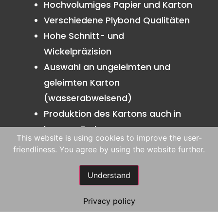
Hochvolumiges Papier und Karton
Verschiedene Plybond Qualitäten
Hohe Schnitt- und
Wickelpräzision
Auswahl an ungeleimten und
geleimten Karton
(wasserabweisend)
Produktion des Kartons auch in
brauner Farbe
This website is using cookies to improve the user-
Kalandrieren zur Erreichung hoher
friendliness. You agree by using the website further.
Glätteanforderungen
Hohe Exzellenz in der
Understand
Schnittgenauigkeit
Privacy policy
Karton Sortiment für