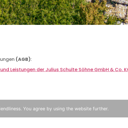
gungen
(AGB)
:
n und Leistungen der Julius Schulte Söhne GmbH & Co. 
iendliness. You agree by using the website further.